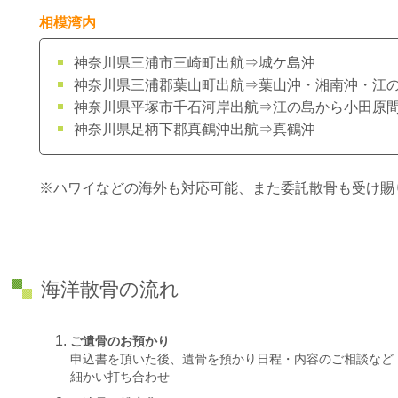
相模湾内
神奈川県三浦市三崎町
出航
⇒城ケ島沖
神奈川県三浦郡葉山町
出航
⇒葉山沖・湘南沖・江
神奈川県平塚市千石河岸
出航
⇒江の島から小田原
神奈川県足柄下郡真鶴沖
出航
⇒真鶴沖
※ハワイなどの海外も対応可能、また委託散骨も受け賜
海洋散骨の流れ
ご遺骨のお預かり
申込書を頂いた後、遺骨を預かり日程・内容のご相談など
細かい打ち合わせ