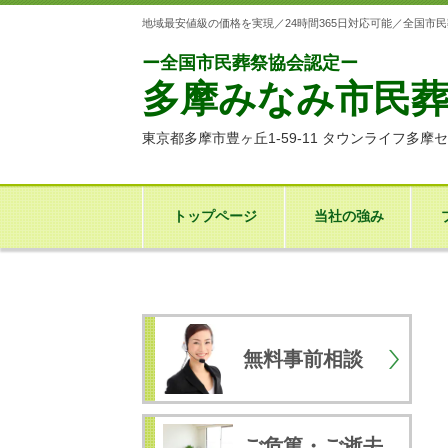
地域最安値級の価格を実現／24時間365日対応可能／全国
ー全国市民葬祭協会認定ー
多摩みなみ市民
東京都多摩市豊ヶ丘1-59-11 タウンライフ多摩セ
トップページ
当社の強み
無料事前相談
ご危篤・ご逝去