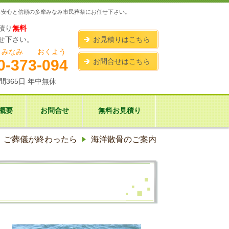
ら安心と信頼の多摩みなみ市民葬祭にお任せ下さい。
積り
無料
せ下さい。
お見積りはこちら
みなみ おくよう
0-373-094
お問合せはこちら
間365日 年中無休
概要
お問合せ
無料お見積り
ご葬儀が終わったら
海洋散骨のご案内