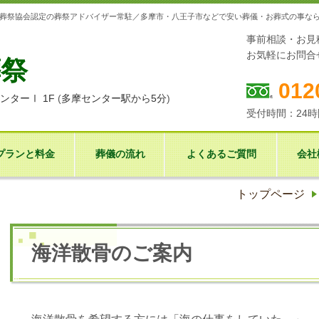
市民葬祭協会認定の葬祭アドバイザー常駐／多摩市・八王子市などで安い葬儀・お葬式の事な
事前相談・お見
お気軽にお問合
葬祭
012
ンターⅠ 1F
(
多摩センター駅から5分
)
受付時間：24時
プランと料金
葬儀の流れ
よくあるご質問
会社
トップページ
海洋散骨のご案内