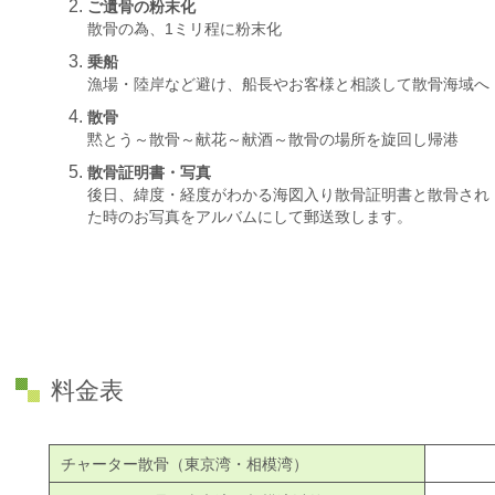
ご遺骨の粉末化
散骨の為、1ミリ程に粉末化
乗船
漁場・陸岸など避け、船長やお客様と相談して散骨海域へ
散骨
黙とう～散骨～献花～献酒～散骨の場所を旋回し帰港
散骨証明書・写真
後日、緯度・経度がわかる海図入り散骨証明書と散骨され
た時のお写真をアルバムにして郵送致します。
料金表
チャーター散骨（東京湾・相模湾）