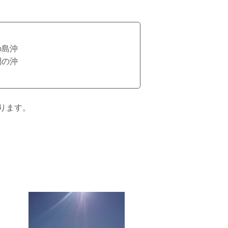
の島沖
間の沖
ります。