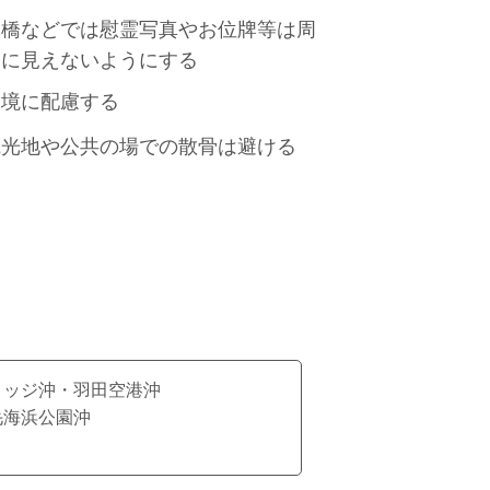
桟橋などでは慰霊写真やお位牌等は周
りに見えないようにする
環境に配慮する
観光地や公共の場での散骨は避ける
リッジ沖・羽田空港沖
毛海浜公園沖